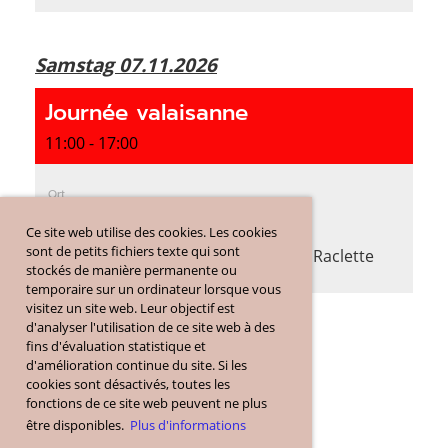
Samstag 07.11.2026
Journée valaisanne
11:00 - 17:00
Ort
Schlössli Bienne
Ce site web utilise des cookies. Les cookies
Text
sont de petits fichiers texte qui sont
avec "z'Hansrüedi", vin du Valais et Raclette
stockés de manière permanente ou
temporaire sur un ordinateur lorsque vous
visitez un site web. Leur objectif est
d'analyser l'utilisation de ce site web à des
fins d'évaluation statistique et
d'amélioration continue du site. Si les
cookies sont désactivés, toutes les
fonctions de ce site web peuvent ne plus
être disponibles.
Plus d'informations