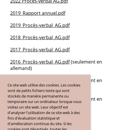
2022 Procès-verbal AG.pdf
2019_Rapport annuel.pdf
2019_Procès-verbal_AG.pdf
2018_Procès-verbal_AG.pdf
2017_Procès-verbal_AG.pdf
2016_Procès-verbal_AG.pdf
(seulement en
allemand)
2015_Procès-verbal_AG.pdf
(seulement en
Ce site web utilise des cookies. Les cookies
allemand)
sont de petits fichiers texte qui sont
stockés de manière permanente ou
2014_Procès-verbal_AG.pdf
(seulement en
temporaire sur un ordinateur lorsque vous
allemand)
visitez un site web. Leur objectif est
d'analyser l'utilisation de ce site web à des
fins d'évaluation statistique et
d'amélioration continue du site. Si les
cookies sont désactivés, toutes les